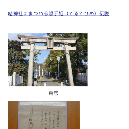
結神社にまつわる照手姫（てるてひめ）伝説
鳥居