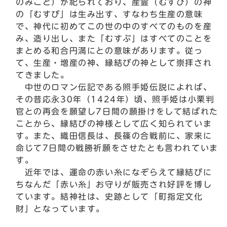
のみこと）が祀られており、産霊（むすび）の神
の「むすび」は生み出す、すなわち生産の意味
で、神代に初めてこの世の中のすべてのものを産
み、造り出し、また「むすぶ」はすべてのことを
まとめる和合円満にとの意味があります。従っ
て、生産・増産の神、縁結びの神として崇拝され
てきました。
中世のロマン伝記である照手姫伝説によれば、
その昔応永30年（1424年）頃、照手姫は小栗判
官との再会を願望し7日間の願掛けをして結ばれた
ことから、縁結びの神様として広く知られていま
す。また、織田信長は、長篠の合戦前に、家来に
命じて7日間の戦勝祈願をさせたとも言われていま
す。
近年では、運命の赤い糸になぞらえて縁結びに
ちなんだ「赤い糸」お守りが販売され好評を博し
ています。結神社は、史跡として「町指定文化
財」となっています。