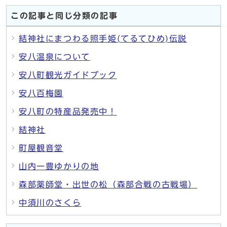
この記事と同じ分類の記事
結神社にまつわる照手姫(てるてひめ)伝説
安八温泉について
安八町観光ガイドブック
安八百梅園
安八町の特産品発売中！
結神社
町屋観音堂
山内一豊ゆかりの地
森部薬師堂・出世の松（森部合戦の古戦場）
中須川のさくら