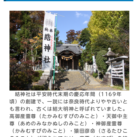
結神社は平安時代末期の慶応年間（1169年
頃）の創建で、一説には奈良時代よりやや古いと
も言われ、古くは結大明神と呼ばれていました。
高御産霊尊（たかみむすびのみこと）・天御中主
尊（あめのみなかぬしのみこと）・神御産霊尊
（かみむすびのみこと）・猿田彦命（さるたひこ