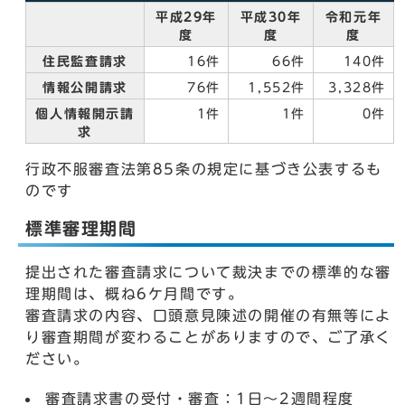
平成29年
平成30年
令和元年
度
度
度
住民監査請求
16件
66件
140件
情報公開請求
76件
1,552件
3,328件
個人情報開示請
1件
1件
0件
求
行政不服審査法第85条の規定に基づき公表するも
のです
標準審理期間
提出された審査請求について裁決までの標準的な審
理期間は、概ね6ケ月間です。
審査請求の内容、口頭意見陳述の開催の有無等によ
り審査期間が変わることがありますので、ご了承く
ださい。
審査請求書の受付・審査：1日～2週間程度