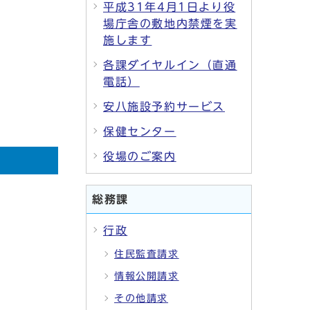
平成31年4月1日より役
場庁舎の敷地内禁煙を実
施します
各課ダイヤルイン（直通
電話）
安八施設予約サービス
保健センター
役場のご案内
総務課
行政
住民監査請求
情報公開請求
その他請求