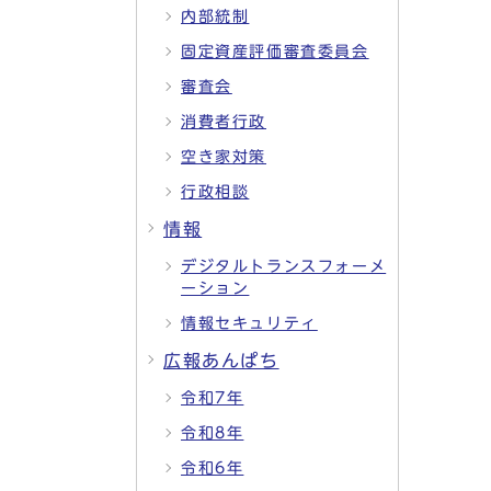
内部統制
固定資産評価審査委員会
審査会
消費者行政
空き家対策
行政相談
情報
デジタルトランスフォーメ
ーション
情報セキュリティ
広報あんぱち
令和7年
令和8年
令和6年