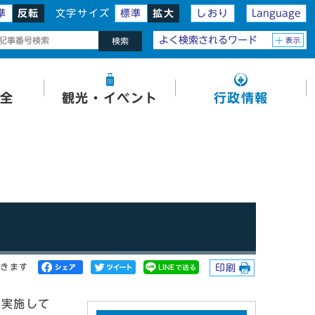
準
反転
文字サイズ
標準
拡大
しおり
Language
よく検索されるワード
表示
検索
全
観光・イベント
行政情報
開きます
印刷
を実施して