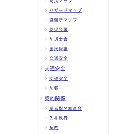
防災マップ
ハザードマップ
避難所マップ
防災会議
防災士会
国民保護
交通安全
交通安全
交通安全
防犯
契約関係
業者指名審査会
入札執行
契約