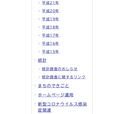
平成21年
平成20年
平成19年
平成18年
平成17年
平成16年
平成15年
統計
統計調査のおしらせ
統計調査に関するリンク
まちのできごと
ホームページ運用
新型コロナウイルス感染
症関連