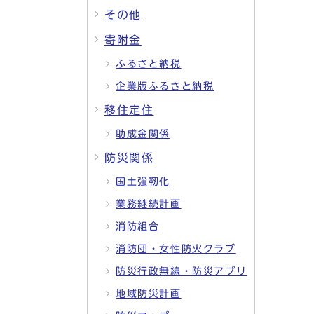
その他
寄附金
ふるさと納税
企業版ふるさと納税
移住定住
助成金関係
防災関係
国土強靭化
業務継続計画
消防組合
消防団・女性防火クラブ
防災行政無線・防災アプリ
地域防災計画