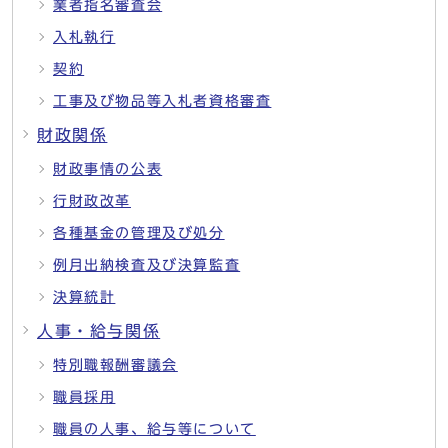
業者指名審査会
入札執行
契約
工事及び物品等入札者資格審査
財政関係
財政事情の公表
行財政改革
各種基金の管理及び処分
例月出納検査及び決算監査
決算統計
人事・給与関係
特別職報酬審議会
職員採用
職員の人事、給与等について