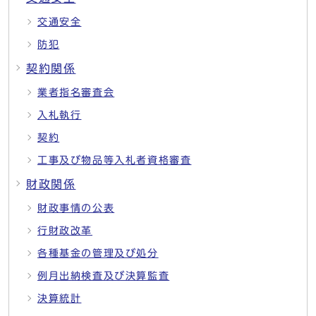
交通安全
防犯
契約関係
業者指名審査会
入札執行
契約
工事及び物品等入札者資格審査
財政関係
財政事情の公表
行財政改革
各種基金の管理及び処分
例月出納検査及び決算監査
決算統計