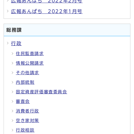
広報あんぱち 2022年2月号
広報あんぱち 2022年1月号
総務課
行政
住民監査請求
情報公開請求
その他請求
内部統制
固定資産評価審査委員会
審査会
消費者行政
空き家対策
行政相談