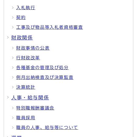
入札執行
契約
工事及び物品等入札者資格審査
財政関係
財政事情の公表
行財政改革
各種基金の管理及び処分
例月出納検査及び決算監査
決算統計
人事・給与関係
特別職報酬審議会
職員採用
職員の人事、給与等について