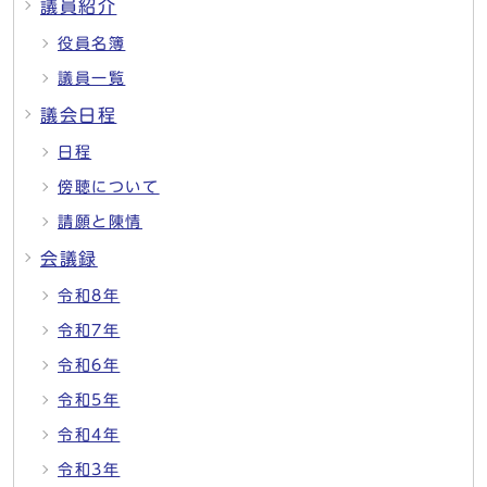
議員紹介
役員名簿
議員一覧
議会日程
日程
傍聴について
請願と陳情
会議録
令和8年
令和7年
令和6年
令和5年
令和4年
令和3年