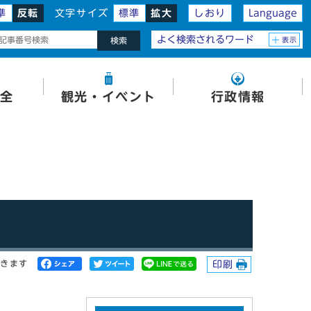
準
反転
文字サイズ
標準
拡大
しおり
Language
よく検索されるワード
表示
検索
全
観光・イベント
行政情報
開きます
印刷