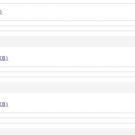
)
KB)
KB)