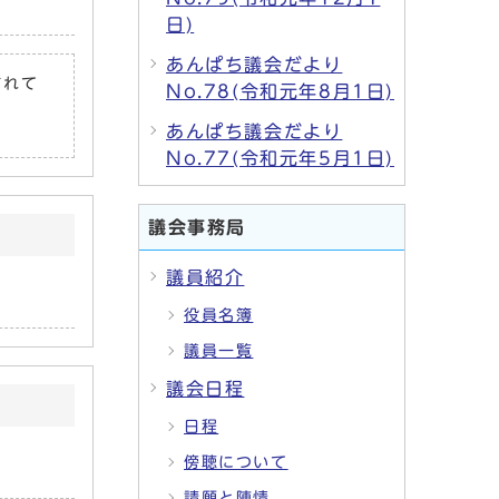
日)
あんぱち議会だより
されて
No.78(令和元年8月1日)
あんぱち議会だより
No.77(令和元年5月1日)
議会事務局
議員紹介
役員名簿
議員一覧
議会日程
日程
傍聴について
請願と陳情