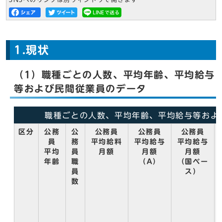
1.現状
（1）職種ごとの人数、平均年齢、平均給与
等および民間従業員のデータ
職種ごとの人数、平均年齢、平均給与等およ
区分
公務
公
公務員
公務員
公務員
員
務
平均給料
平均給与
平均給与
平均
員
月額
月額
月額
年齢
職
（A）
（国ベー
員
ス）
数