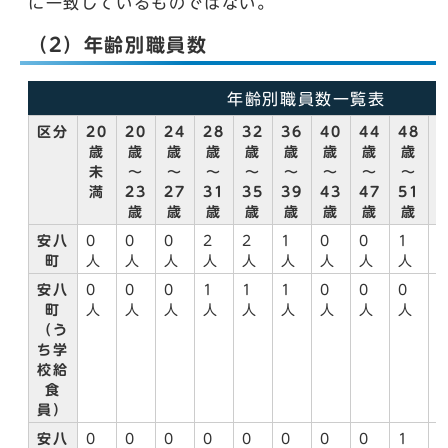
に一致しているものではない。
（2）年齢別職員数
年齢別職員数一覧表
区分
20
20
24
28
32
36
40
44
48
5
歳
歳
歳
歳
歳
歳
歳
歳
歳
未
～
～
～
～
～
～
～
～
満
23
27
31
35
39
43
47
51
5
歳
歳
歳
歳
歳
歳
歳
歳
安八
0
0
0
2
2
1
0
0
1
3
町
人
人
人
人
人
人
人
人
人
安八
0
0
0
1
1
1
0
0
0
2
町
人
人
人
人
人
人
人
人
人
（う
ち学
校給
食
員）
安八
0
0
0
0
0
0
0
0
1
1