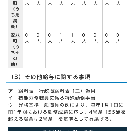
町
人
人
人
人
人
人
人
人
人
（う
ち用
務
員）
安八
0
0
0
1
1
0
0
0
0
0
町
人
人
人
人
人
人
人
人
人
（う
ちそ
の
他）
（3）その他給与に関する事項
ア 給料表 行政職給料表（二）適用
イ 技能労務職員に係る特殊勤務手当
ウ 昇格基準一般職員の例により、毎年1月1日に
前1年間における勤務成績に応じ、4号給（55歳を
超える場合は2号給）を基準として昇給する。