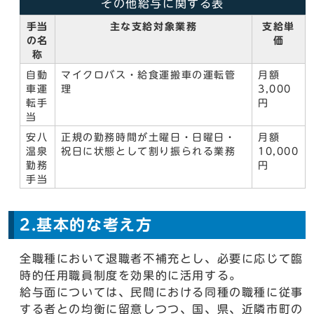
その他給与に関する表
手当
主な支給対象業務
支給単
の名
価
称
自動
マイクロバス・給食運搬車の運転管
月額
車運
理
3,000
転手
円
当
安八
正規の勤務時間が土曜日・日曜日・
月額
温泉
祝日に状態として割り振られる業務
10,000
勤務
円
手当
2.基本的な考え方
全職種において退職者不補充とし、必要に応じて臨
時的任用職員制度を効果的に活用する。
給与面については、民間における同種の職種に従事
する者との均衡に留意しつつ、国、県、近隣市町の