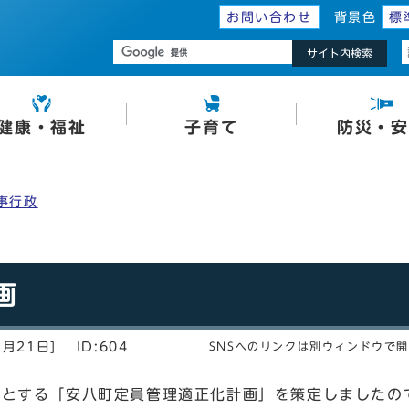
お問い合わせ
背景色
標
サイト内検索
健康・福祉
子育て
防災・安
事行政
画
2月21日]
ID:604
SNSへのリンクは別ウィンドウで
間とする「安八町定員管理適正化計画」を策定しましたの