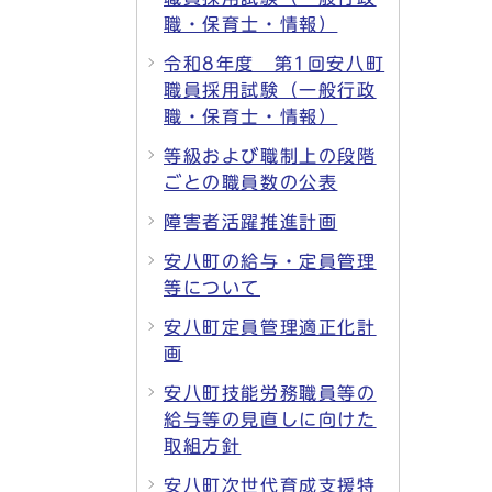
職・保育士・情報）
令和8年度 第1回安八町
職員採用試験（一般行政
職・保育士・情報）
等級および職制上の段階
ごとの職員数の公表
障害者活躍推進計画
安八町の給与・定員管理
等について
安八町定員管理適正化計
画
安八町技能労務職員等の
給与等の見直しに向けた
取組方針
安八町次世代育成支援特