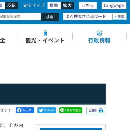
準
反転
文字サイズ
標準
拡大
しおり
Language
よく検索されるワード
表示
検索
全
観光・イベント
行政情報
開きます
印刷
で、その内