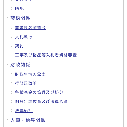
防犯
契約関係
業者指名審査会
入札執行
契約
工事及び物品等入札者資格審査
財政関係
財政事情の公表
行財政改革
各種基金の管理及び処分
例月出納検査及び決算監査
決算統計
人事・給与関係