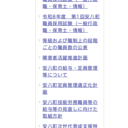
職・保育士・情報）
令和8年度 第1回安八町
職員採用試験（一般行政
職・保育士・情報）
等級および職制上の段階
ごとの職員数の公表
障害者活躍推進計画
安八町の給与・定員管理
等について
安八町定員管理適正化計
画
安八町技能労務職員等の
給与等の見直しに向けた
取組方針
安八町次世代育成支援特