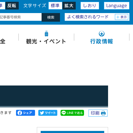
準
反転
文字サイズ
標準
拡大
しおり
Language
よく検索されるワード
表示
検索
全
観光・イベント
行政情報
開きます
印刷