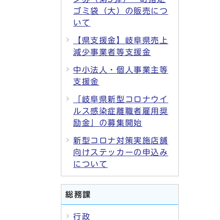
ゴミ袋（大）の販売につ
いて
【県支援金】岐阜県売上
減少事業者等支援金
中小法人・個人事業主等
支援金
「岐阜県新型コロナウイ
ルス感染症離職者雇用奨
励金」の募集開始
新型コロナ対策実施店舗
向けステッカーの申込み
について
総務課
行政