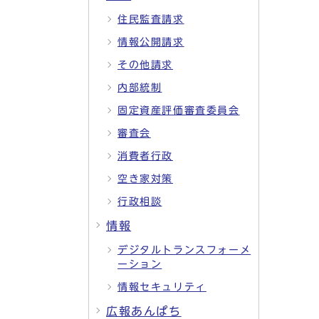
住民監査請求
情報公開請求
その他請求
内部統制
固定資産評価審査委員会
審査会
消費者行政
空き家対策
行政相談
情報
デジタルトランスフォーメ
ーション
情報セキュリティ
広報あんぱち