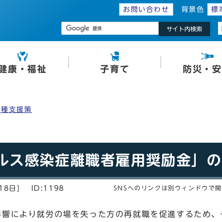
お問い合わせ
背景色
標
サイト内検索
健康・福祉
子育て
防災・安
各種支援策
ルス感染症離職者雇用奨励金」の
18日]
ID:1198
SNSへのリンクは別ウィンドウで
影響により就労の場を失った方の再就職を促進するため、