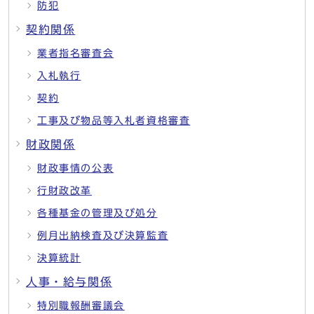
防犯
契約関係
業者指名審査会
入札執行
契約
工事及び物品等入札者資格審査
財政関係
財政事情の公表
行財政改革
各種基金の管理及び処分
例月出納検査及び決算監査
決算統計
人事・給与関係
特別職報酬審議会