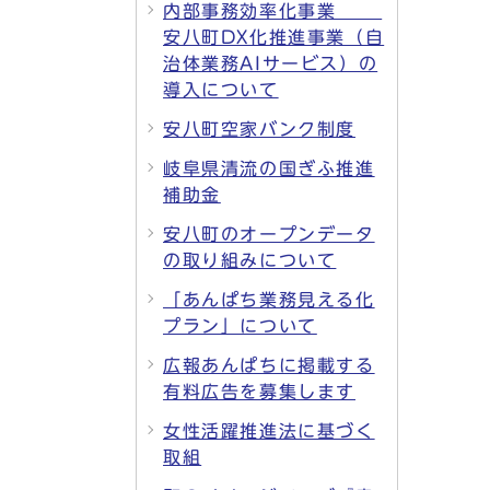
内部事務効率化事業
安八町DX化推進事業（自
治体業務AIサービス）の
導入について
安八町空家バンク制度
岐阜県清流の国ぎふ推進
補助金
安八町のオープンデータ
の取り組みについて
「あんぱち業務見える化
プラン」について
広報あんぱちに掲載する
有料広告を募集します
女性活躍推進法に基づく
取組