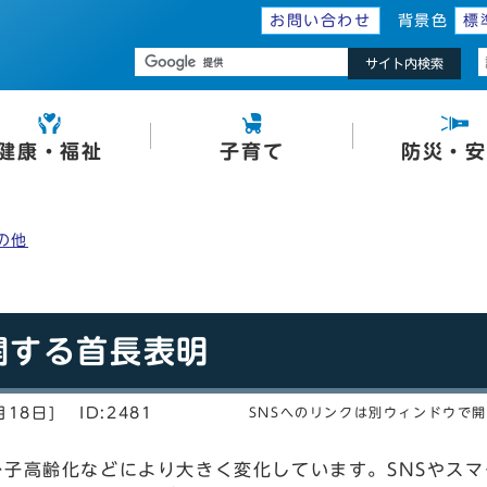
お問い合わせ
背景色
標
サイト内検索
健康・福祉
子育て
防災・安
の他
関する首長表明
月18日]
ID:2481
SNSへのリンクは別ウィンドウで
子高齢化などにより大きく変化しています。SNSやスマ