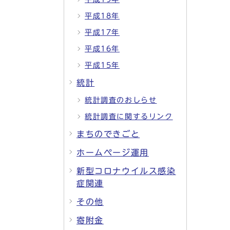
平成18年
平成17年
平成16年
平成15年
統計
統計調査のおしらせ
統計調査に関するリンク
まちのできごと
ホームページ運用
新型コロナウイルス感染
症関連
その他
寄附金