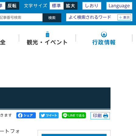
準
反転
文字サイズ
標準
拡大
しおり
Language
よく検索されるワード
表示
検索
全
観光・イベント
行政情報
開きます
印刷
ートフォ