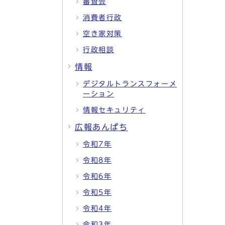
審査会
消費者行政
空き家対策
行政相談
情報
デジタルトランスフォーメ
ーション
情報セキュリティ
広報あんぱち
令和7年
令和8年
令和6年
令和5年
令和4年
令和3年