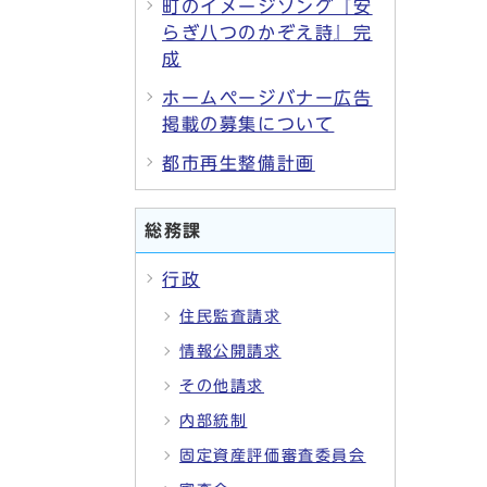
町のイメージソング『安
らぎ八つのかぞえ詩』完
成
ホームページバナー広告
掲載の募集について
都市再生整備計画
総務課
行政
住民監査請求
情報公開請求
その他請求
内部統制
固定資産評価審査委員会