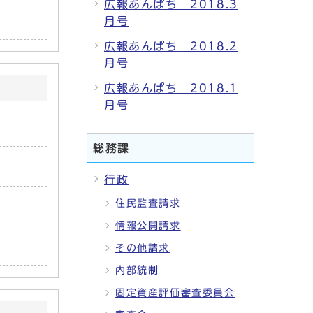
広報あんぱち 2018.3
月号
広報あんぱち 2018.2
月号
広報あんぱち 2018.1
月号
総務課
行政
住民監査請求
情報公開請求
その他請求
内部統制
固定資産評価審査委員会