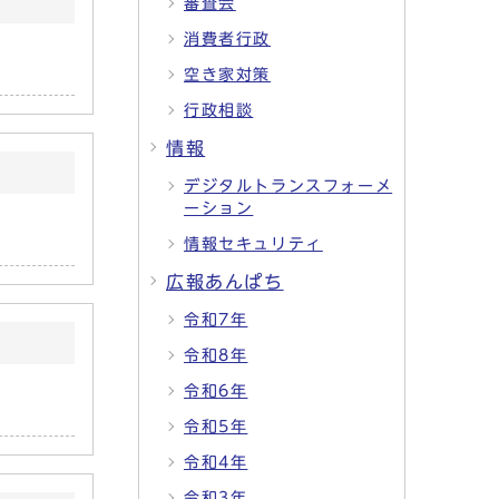
審査会
消費者行政
空き家対策
行政相談
情報
デジタルトランスフォーメ
ーション
情報セキュリティ
広報あんぱち
令和7年
令和8年
令和6年
令和5年
令和4年
令和3年