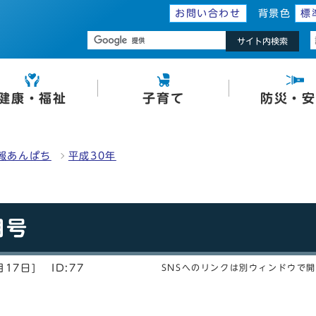
お問い合わせ
背景色
標
サイト内検索
健康・福祉
子育て
防災・安
報あんぱち
平成30年
月号
月17日]
ID:77
SNSへのリンクは別ウィンドウで