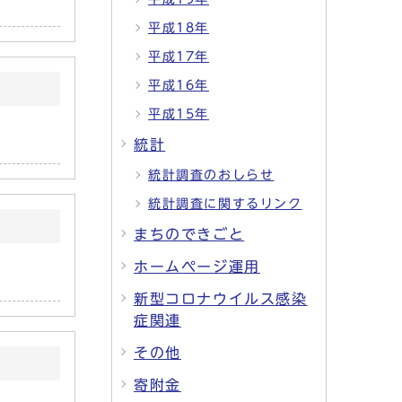
平成18年
平成17年
平成16年
平成15年
統計
統計調査のおしらせ
統計調査に関するリンク
まちのできごと
ホームページ運用
新型コロナウイルス感染
症関連
その他
寄附金