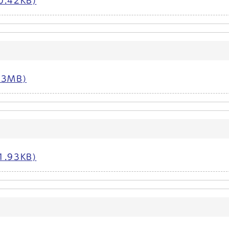
.42KB)
3MB)
.93KB)