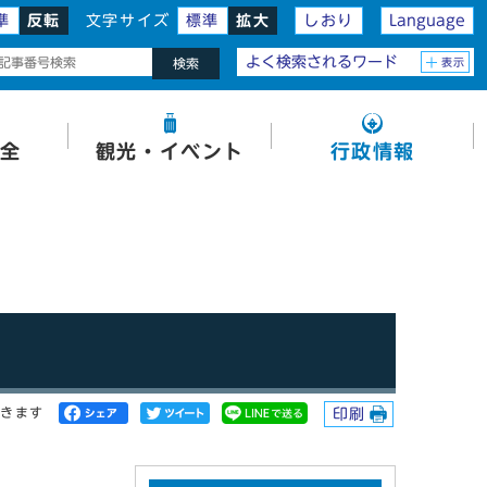
準
反転
文字サイズ
標準
拡大
しおり
Language
よく検索されるワード
表示
検索
全
観光・イベント
行政情報
開きます
印刷