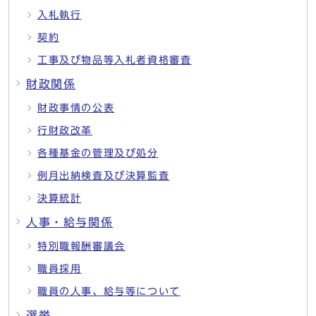
入札執行
契約
工事及び物品等入札者資格審査
財政関係
財政事情の公表
行財政改革
各種基金の管理及び処分
例月出納検査及び決算監査
決算統計
人事・給与関係
特別職報酬審議会
職員採用
職員の人事、給与等について
選挙