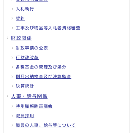
入札執行
契約
工事及び物品等入札者資格審査
財政関係
財政事情の公表
行財政改革
各種基金の管理及び処分
例月出納検査及び決算監査
決算統計
人事・給与関係
特別職報酬審議会
職員採用
職員の人事、給与等について