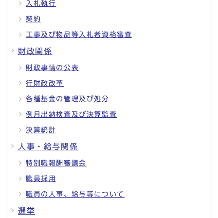
入札執行
契約
工事及び物品等入札者資格審査
財政関係
財政事情の公表
行財政改革
各種基金の管理及び処分
例月出納検査及び決算監査
決算統計
人事・給与関係
特別職報酬審議会
職員採用
職員の人事、給与等について
選挙