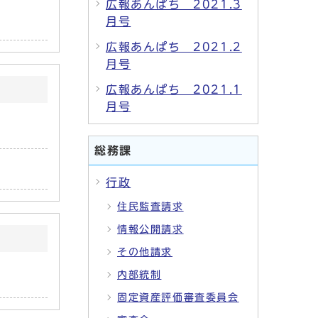
広報あんぱち 2021.3
月号
広報あんぱち 2021.2
月号
広報あんぱち 2021.1
月号
総務課
行政
住民監査請求
情報公開請求
その他請求
内部統制
固定資産評価審査委員会