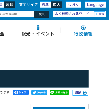
準
反転
文字サイズ
標準
拡大
しおり
Language
よく検索されるワード
表示
検索
全
観光・イベント
行政情報
開きます
印刷