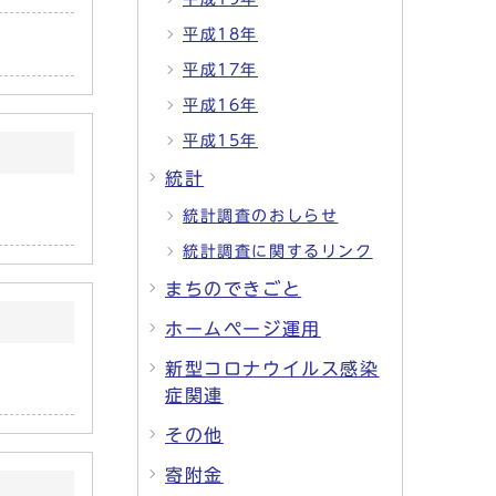
平成18年
平成17年
平成16年
平成15年
統計
統計調査のおしらせ
統計調査に関するリンク
まちのできごと
ホームページ運用
新型コロナウイルス感染
症関連
その他
寄附金