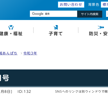
お問い合わせ
背景色
標
サイト内検索
健康・福祉
子育て
防災・安
報あんぱち
令和3年
月号
2月8日]
ID:132
SNSへのリンクは別ウィンドウで