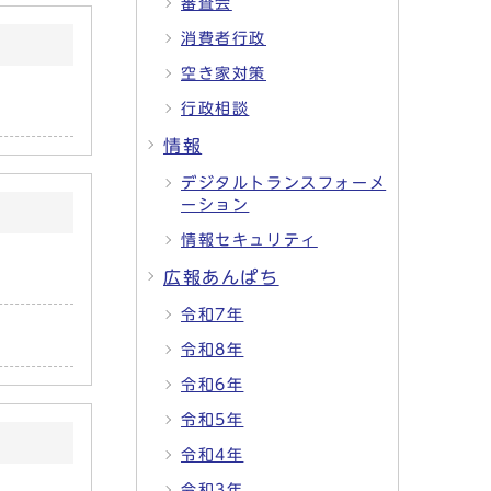
審査会
消費者行政
空き家対策
行政相談
情報
デジタルトランスフォーメ
ーション
情報セキュリティ
広報あんぱち
令和7年
令和8年
令和6年
令和5年
令和4年
令和3年