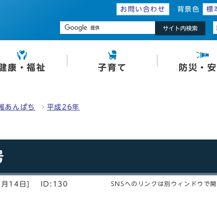
お問い合わせ
背景色
標
サイト内検索
健康・福祉
子育て
防災・安
報あんぱち
平成26年
号
2月14日]
ID:130
SNSへのリンクは別ウィンドウで