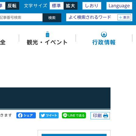
準
反転
文字サイズ
標準
拡大
しおり
Language
よく検索されるワード
表示
検索
全
観光・イベント
行政情報
開きます
印刷