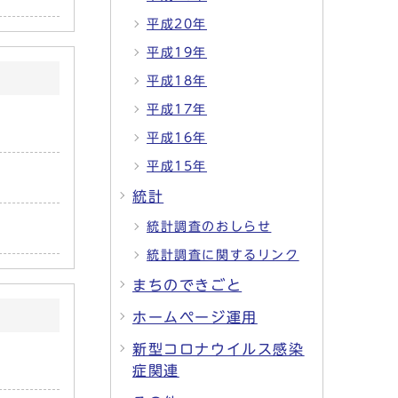
平成20年
平成19年
平成18年
平成17年
平成16年
平成15年
統計
統計調査のおしらせ
統計調査に関するリンク
まちのできごと
ホームページ運用
新型コロナウイルス感染
症関連