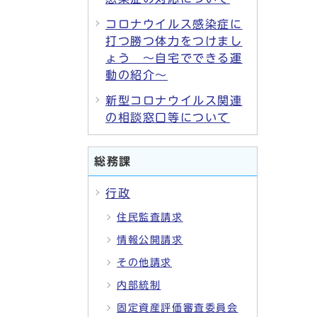
コロナウイルス感染症に
打つ勝つ体力をつけまし
ょう ～自宅でできる運
動の紹介～
新型コロナウイルス関連
の相談窓口等について
総務課
行政
住民監査請求
情報公開請求
その他請求
内部統制
固定資産評価審査委員会