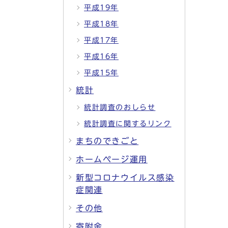
平成19年
平成18年
平成17年
平成16年
平成15年
統計
統計調査のおしらせ
統計調査に関するリンク
まちのできごと
ホームページ運用
新型コロナウイルス感染
症関連
その他
寄附金