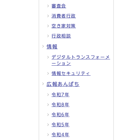
審査会
消費者行政
空き家対策
行政相談
情報
デジタルトランスフォーメ
ーション
情報セキュリティ
広報あんぱち
令和7年
令和8年
令和6年
令和5年
令和4年