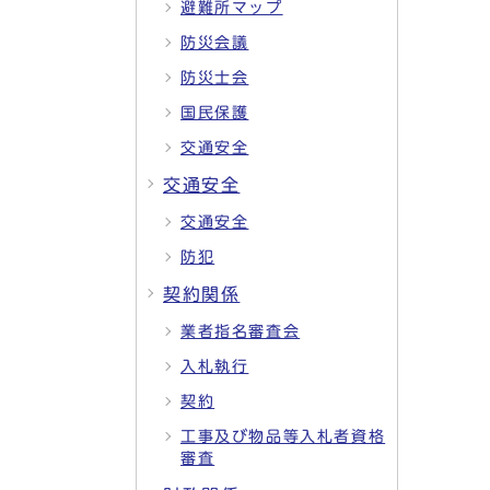
避難所マップ
防災会議
防災士会
国民保護
交通安全
交通安全
交通安全
防犯
契約関係
業者指名審査会
入札執行
契約
工事及び物品等入札者資格
審査