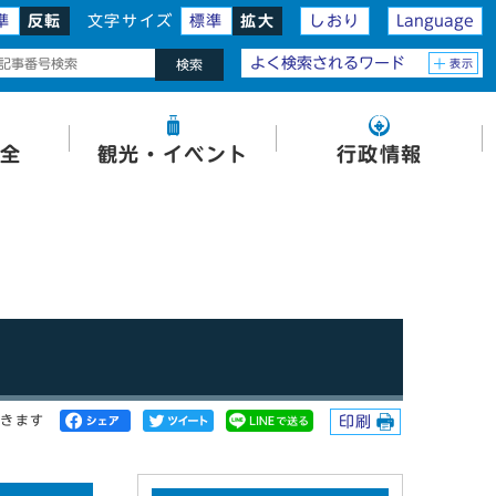
準
反転
文字サイズ
標準
拡大
しおり
Language
よく検索されるワード
表示
検索
全
観光・イベント
行政情報
開きます
印刷