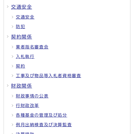
交通安全
交通安全
防犯
契約関係
業者指名審査会
入札執行
契約
工事及び物品等入札者資格審査
財政関係
財政事情の公表
行財政改革
各種基金の管理及び処分
例月出納検査及び決算監査