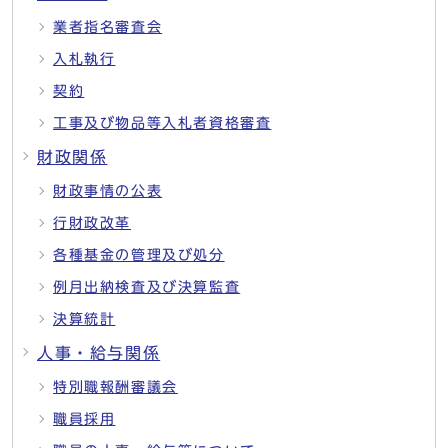
業者指名審査会
入札執行
契約
工事及び物品等入札者資格審査
財政関係
財政事情の公表
行財政改革
各種基金の管理及び処分
例月出納検査及び決算監査
決算統計
人事・給与関係
特別職報酬審議会
職員採用