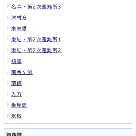
名森・第2次避難所3
津村方
東蚊塚
東結・第2次避難所1
東結・第2次避難所2
領家
南今ヶ渕
南條
入方
板屋島
氷取
総務課