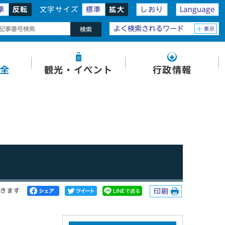
準
反転
文字サイズ
標準
拡大
しおり
Language
よく検索されるワード
表示
検索
全
観光・イベント
行政情報
開きます
印刷