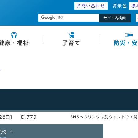
お問い合わせ
背景色
標
サイト内検索
健康・福祉
子育て
防災・安
プ
26日]
ID:779
SNSへのリンクは別ウィンドウで