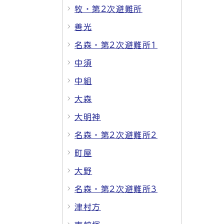
牧・第2次避難所
善光
名森・第2次避難所1
中須
中組
大森
大明神
名森・第2次避難所2
町屋
大野
名森・第2次避難所3
津村方