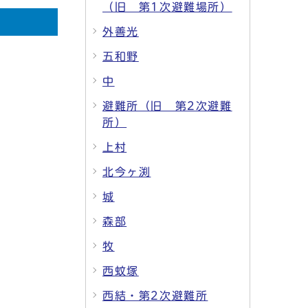
（旧 第1次避難場所）
外善光
五和野
中
避難所（旧 第2次避難
所）
上村
北今ヶ渕
城
森部
牧
西蚊塚
西結・第2次避難所