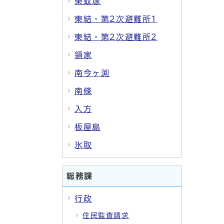
東蚊塚
東結・第2次避難所1
東結・第2次避難所2
領家
南今ヶ渕
南條
入方
板屋島
氷取
総務課
行政
住民監査請求