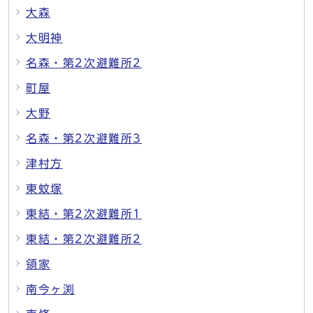
大森
大明神
名森・第2次避難所2
町屋
大野
名森・第2次避難所3
津村方
東蚊塚
東結・第2次避難所1
東結・第2次避難所2
領家
南今ヶ渕