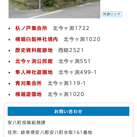
外部リンク
杁ノ戸集会所
北今ヶ渕1722
横堀白髭神社境内
北今ヶ渕1020
歴史資料館跡地
西結2521
北今ヶ渕公民館
北今ヶ渕551
隼人神社遊園地
北今ヶ渕499-1
青刈集会所
北今ヶ渕119-1
横堀遊園地
北今ヶ渕1020
お問い合わせ
安八町役場総務課
住所: 岐阜県安八郡安八町氷取161番地