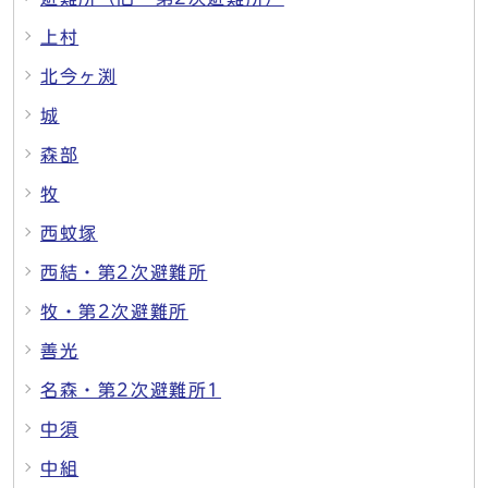
上村
北今ヶ渕
城
森部
牧
西蚊塚
西結・第2次避難所
牧・第2次避難所
善光
名森・第2次避難所1
中須
中組