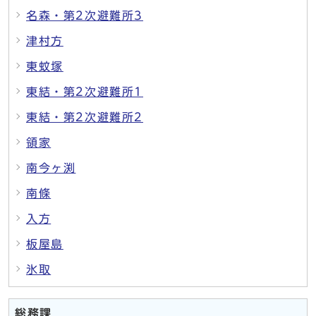
名森・第2次避難所3
津村方
東蚊塚
東結・第2次避難所1
東結・第2次避難所2
領家
南今ヶ渕
南條
入方
板屋島
氷取
総務課