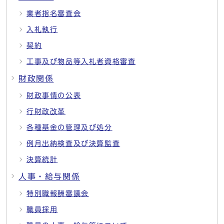
業者指名審査会
入札執行
契約
工事及び物品等入札者資格審査
財政関係
財政事情の公表
行財政改革
各種基金の管理及び処分
例月出納検査及び決算監査
決算統計
人事・給与関係
特別職報酬審議会
職員採用