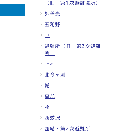
（旧 第1次避難場所）
外善光
五和野
中
避難所（旧 第2次避難
所）
上村
北今ヶ渕
城
森部
牧
西蚊塚
西結・第2次避難所