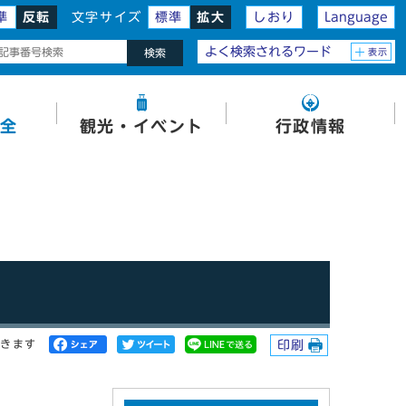
準
反転
文字サイズ
標準
拡大
しおり
Language
よく検索されるワード
表示
検索
全
観光・イベント
行政情報
開きます
印刷