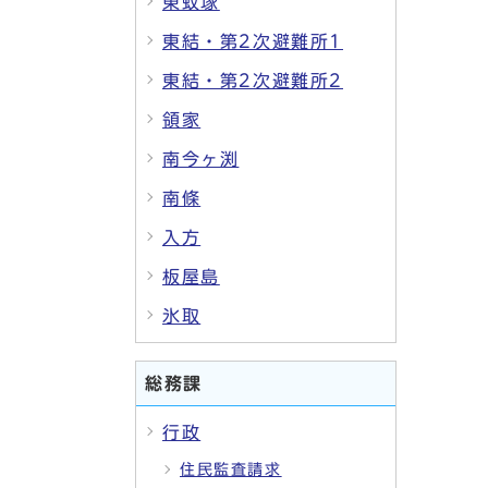
東蚊塚
東結・第2次避難所1
東結・第2次避難所2
領家
南今ヶ渕
南條
入方
板屋島
氷取
総務課
行政
住民監査請求