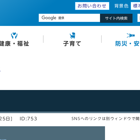
お問い合わせ
背景色
標
サイト内検索
健康・福祉
子育て
防災・安
プ
25日]
ID:753
SNSへのリンクは別ウィンドウで