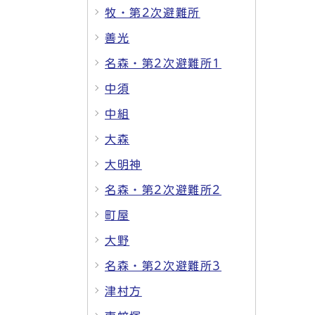
牧・第2次避難所
善光
名森・第2次避難所1
中須
中組
大森
大明神
名森・第2次避難所2
町屋
大野
名森・第2次避難所3
津村方