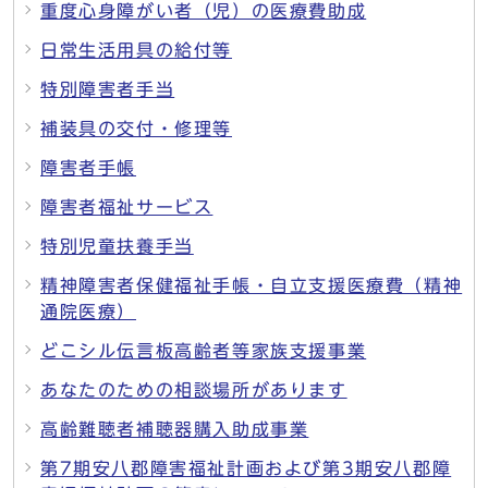
重度心身障がい者（児）の医療費助成
日常生活用具の給付等
特別障害者手当
補装具の交付・修理等
障害者手帳
障害者福祉サービス
特別児童扶養手当
精神障害者保健福祉手帳・自立支援医療費（精神
通院医療）
どこシル伝言板高齢者等家族支援事業
あなたのための相談場所があります
高齢難聴者補聴器購入助成事業
第7期安八郡障害福祉計画および第3期安八郡障