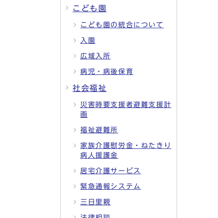
こども園
こども園の統合について
入園
広域入所
病児・病後保育
社会福祉
災害時要支援者避難支援計
画
福祉避難所
家族介護慰労金・ねたきり
病人援護金
居宅介護サービス
緊急通報システム
三日里親
法律相談