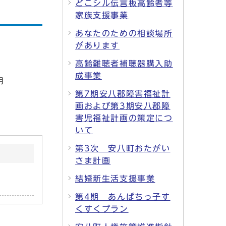
どこシル伝言板高齢者等
家族支援事業
あなたのための相談場所
があります
高齢難聴者補聴器購入助
成事業
用
第7期安八郡障害福祉計
画および第3期安八郡障
害児福祉計画の策定につ
いて
第3次 安八町おたがい
さま計画
結婚新生活支援事業
第4期 あんぱちっ子す
くすくプラン