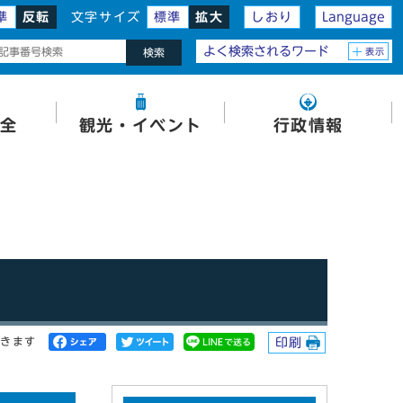
準
反転
文字サイズ
標準
拡大
しおり
Language
よく検索されるワード
表示
検索
全
観光・イベント
行政情報
開きます
印刷