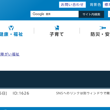
お問い合わせ
背景色
標
サイト内検索
健康・福祉
子育て
防災・安
・障がい福祉
5日]
ID:1626
SNSへのリンクは別ウィンドウで