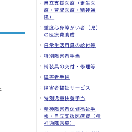
自立支援医療（更生医
療・育成医療・精神通
院）
重度心身障がい者（児）
の医療費助成
日常生活用具の給付等
特別障害者手当
補装具の交付・修理等
障害者手帳
障害者福祉サービス
と
特別児童扶養手当
精神障害者保健福祉手
帳・自立支援医療費（精
神通院医療）